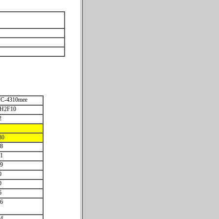
C-4310mee
H2F10
2
80
58
.1
59
0
0
6
.6
24