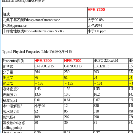
Material Description材料描述
HFE-7200
组成
九氟丁基乙醚Ethoxy-nonafluorobutane
大于99.0%
外观Appearance
无色透明
非挥发性物质Non-volatile residue (NVR)
小于1.0 ppm
Typical Physical Properties Table 1物理化学性质
HFE-7200
HFE-7100
HCFC-225ca/cb1
HF
Properties性质
C4F9OC2H5
C4F9OCH3
C3Cl2HF5
C5
化学式
264
250
203
25
分子量
76
61
54
54
沸点℃
冰点℃
﹣138
﹣135
﹣131
﹣
1.43
1.52
1.55
1.
液体密度2
13.6
13.6
16.2
14
表面张力
0.61
0.61
0.67
0.
粘度(cps)
12
330
14
水中溶解性3
小于20
92
95
310
49
溶水能力3
109
202
290
22
蒸汽压4
30
30
31
34
蒸发热(cal/g @
boiling point)
0.29
0.28
0.27
0.