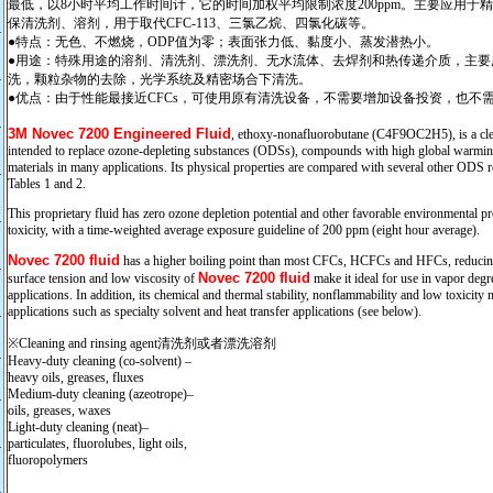
最低，以8小时平均工作时间计，它的时间加权平均限制浓度200ppm。主要应用于
保清洗剂、溶剂，用于取代CFC-113、三氯乙烷、四氯化碳等。
●特点：无色、不燃烧，ODP值为零；表面张力低、黏度小、蒸发潜热小。
●用途：特殊用途的溶剂、清洗剂、漂洗剂、无水流体、去焊剂和热传递介质，主要
洗，颗粒杂物的去除，光学系统及精密场合下清洗。
●优点：由于性能最接近CFCs，可使用原有清洗设备，不需要增加设备投资，也不
3M Novec 7200 Engineered Fluid
, ethoxy-nonafluorobutane (C4F9OC2H5), is a clea
intended to replace ozone-depleting substances (ODSs), compounds with high global warmin
materials in many applications. Its physical properties are compared with several other ODS r
Tables 1 and 2.
This proprietary fluid has zero ozone depletion potential and other favorable environmental prop
toxicity, with a time-weighted average exposure guideline of 200 ppm (eight hour average).
Novec 7200 fluid
has a higher boiling point than most CFCs, HCFCs and HFCs, reducing
Novec 7200 fluid
surface tension and low viscosity of
make it ideal for use in vapor degr
applications. In addition, its chemical and thermal stability, nonflammability and low toxicity m
applications such as specialty solvent and heat transfer applications (see below).
※Cleaning and rinsing agent清洗剂或者漂洗溶剂
Heavy-duty cleaning (co-solvent) –
heavy oils, greases, fluxes
Medium-duty cleaning (azeotrope)–
oils, greases, waxes
Light-duty cleaning (neat)–
particulates, fluorolubes, light oils,
fluoropolymers