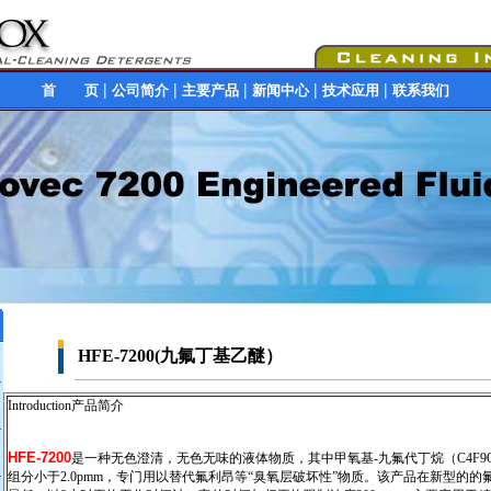
|
|
|
|
|
首 页
公司简介
主要产品
新闻中心
技术应用
联系我们
HFE-7200(九氟丁基乙醚）
Introduction产品简介
HFE-7200
是一种无色澄清，无色无味的液体物质，其中甲氧基-九氟代丁烷（C4F9OC
组分小于2.0pmm，专门用以替代氟利昂等“臭氧层破坏性”物质。该产品在新型的