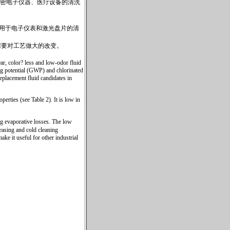
精密电子仪器、医疗设备的清洗
用于电子仪表和激光盘片的清
需要对工艺做大的改变。
r, color? less and low-odor fluid
g potential (GWP) and chlorinated
eplacement fluid candidates in
erties (see Table 2). It is low in
 evaporative losses. The low
easing and cold cleaning
ake it useful for other industrial