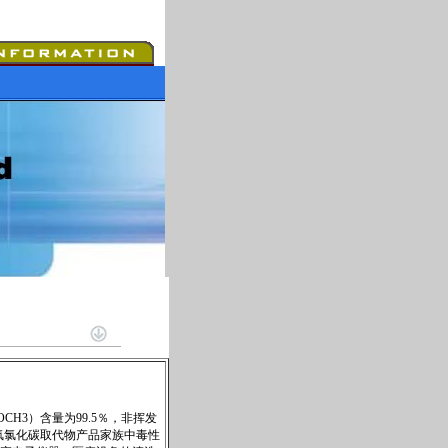
H3）含量为99.5％，非挥发
的氟氯化碳取代物产品家族中毒性