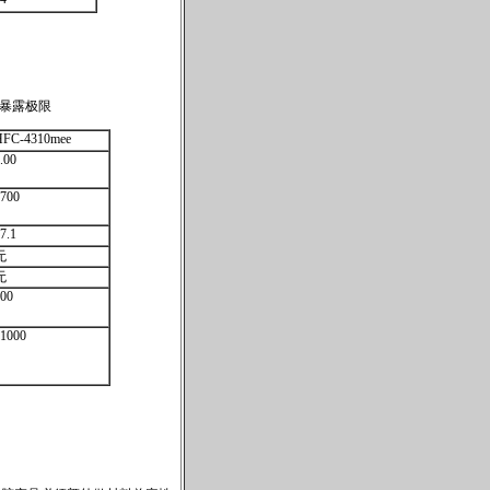
全性质及暴露极限
HFC-4310mee
.00
700
7.1
无
无
00
1000