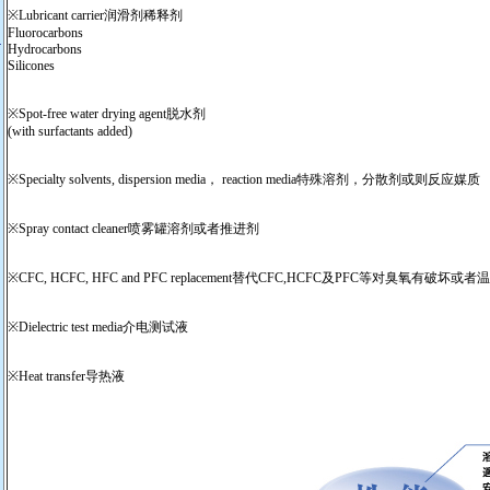
※Lubricant carrier润滑剂稀释剂
Fluorocarbons
Hydrocarbons
Silicones
※Spot-free water drying agent脱水剂
(with surfactants added)
※Specialty solvents, dispersion media， reaction media特殊溶剂，分散剂或则反应媒质
※Spray contact cleaner喷雾罐溶剂或者推进剂
※CFC, HCFC, HFC and PFC replacement替代CFC,HCFC及PFC等对臭氧有破
※Dielectric test media介电测试液
※Heat transfer导热液