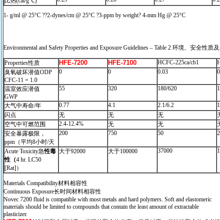
比热(cal/g℃)
1- g/ml @ 25°C ??2-dynes/cm @ 25°C ?3-ppm by weight? 4-mm Hg @ 25°C
Environmental and Safety Properties and Exposure Guidelines – Table 2 环境、安
HFE-7200
HFE-7100
HCFC-225ca/cb1
Properties性质
0
0
0.03
0
臭氧破坏潜值ODP
CFC-11 = 1.0
55
320
180/620
1
温室效应潜值
GWP
0.77
4.1
2.1/6.2
1
大气中寿命/年
闪点
无
无
无
2.4-12.4%
空气中可燃范围
无
无
200
750
50
2
安全暴露极限，
ppm（平均8小时/天
37000
1
Acute Toxicity急
性毒
大于92000
大于100000
性（
4 hr. LC50
[Rat]）
Materials Compatibility材料相容性
Continuous Exposure长时间材料相容性
Novec 7200 fluid is compatible with most metals and hard polymers. Soft and elastomeric
materials should be limited to compounds that contain the least amount of extractable
plasticizer.