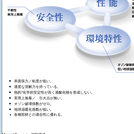
表面張力／粘度が低い。
適度な溶解力を持っている。
熱的?化学的安定性が高く過酸化物を形成しない。
実用上無毒／ 引火点が無い。
オゾン破壊係数がゼロ。
地球温暖化係数が低い。
各種部材との適合性に優れる。